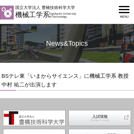
国立大学法人 豊橋技術科学大学
機械工学系
Toyohashi University
of Technology
News&Topics
BSテレ東「いまからサイエンス」に機械工学系 教授
中村 祐二が出演します
入試情報
Entrance exam